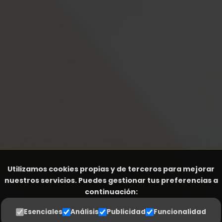
Utilizamos cookies propias y de terceros para mejorar
nuestros servicios. Puedes gestionar tus preferencias a
continuación:
Esenciales
Análisis
Publicidad
Funcionalidad