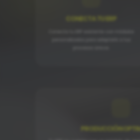
CONECTA TU ERP
Conecta tu ERP existente con módulos
personalizados para adaptarlo a tus
procesos únicos.
PRODUCCIÓN OPTI