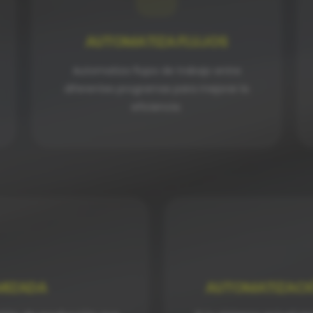
AUTOMATIZA FLUJOS
Automatiza flujos de trabajo entre
diferentes programas para mejorar la
eficiencia.
MIZADA
AUTOMATIZACI