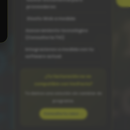
proveedores
Diseño Web a medida
Asesoramiento tecnológico
(Consultoría TIC)
Integraciones a medida con tu
software actual
¿Tu facturación no es
compatible con VeriFactu?
Te damos una solución sin cambiar de
programa.
Consulta tu caso →