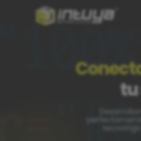
Conecta
tu
Desarrolla
perfectamente
tecnológi