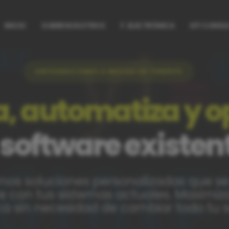
INICIO
SOBRE NOSOTROS
F. ELECTRÓNICA
KIT CONSU
INTEGRACIONES A MEDIDA EN TENERIFE
, automatiza y o
 software existen
mos soluciones personalizadas que se
 con tus sistemas actuales. Maximiza 
ca sin necesidad de cambiar todo tu s