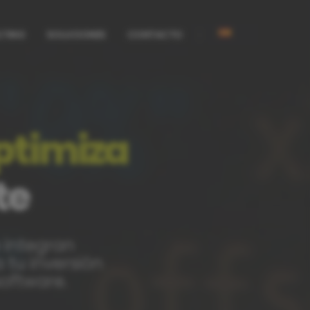
LTING
SOLUCIONES
CONTACTO
ptimiza
te
 integran
tu inversión
oftware.