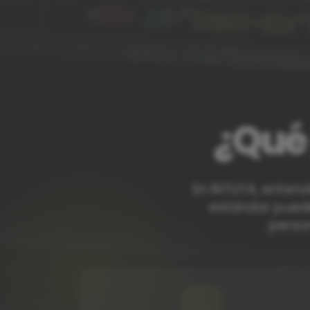
¿Qu
En INTUYA, enten
estándar puede
perso