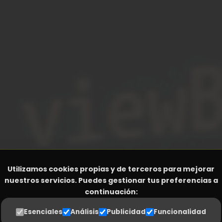
Utilizamos cookies propias y de terceros para mejorar
nuestros servicios. Puedes gestionar tus preferencias a
continuación:
Esenciales
Análisis
Publicidad
Funcionalidad