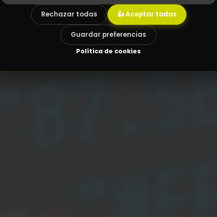
Rechazar todas
👍 Aceptar todas
Guardar preferencias
Política de cookies