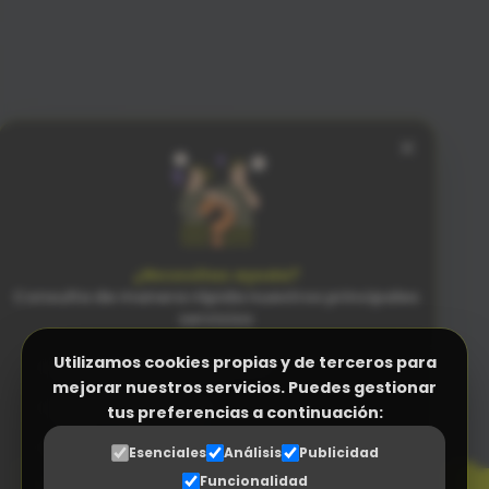
×
¿Necesitas ayuda?
Consulta de manera rápida nuestros principales
servicios
Utilizamos cookies propias y de terceros para
Facturación Electrónica (Verifactu)
mejorar nuestros servicios. Puedes gestionar
Programa Control Horario
tus preferencias a continuación:
PENSADO
PARA LAS PERSONAS
N
Programa a medida (ERP empresas)
n
Esenciales
Análisis
Publicidad
SENCILLEZ SIN RIVAL
Funcionalidad
Gestor Documental para proveedores