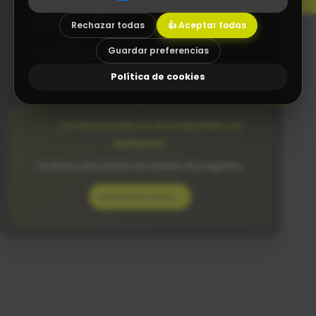
P
r
o
g
r
a
m
a
s
i
n
t
u
i
t
i
v
o
s
q
u
e
e
n
t
i
e
n
d
e
t
o
d
o
e
l
e
q
u
i
p
o
.
Rechazar todas
👍 Aceptar todas
S
i
n
Diseño Web a medida
Guardar preferencias
Asesoramiento tecnológico (Consultoría TIC)
Política de cookies
Integraciones a medida con tu software actual
¿Tu facturación no es compatible con
VeriFactu?
Te damos una solución sin cambiar de programa.
Consulta tu caso →