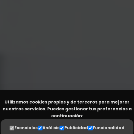
Utilizamos cookies propias y de terceros para mejorar
nuestros servicios. Puedes gestionar tus preferencias a
continuación:
PENSADO
PARA LAS PERSONAS
SENCILLEZ SIN RIVA
Esenciales
Análisis
Publicidad
Funcionalidad