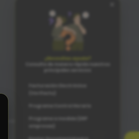
×
¿Necesitas ayuda?
Consulta de manera rápida nuestros
principales servicios
Facturación Electrónica
(Verifactu)
Programa Control Horario
Programa a medida (ERP
empresas)
L
Gestor Documental para