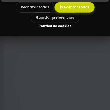
Rechazar todas
👍 Aceptar todas
q
u
e
e
n
t
i
e
n
d
e
t
o
d
o
Guardar preferencias
Política de cookies