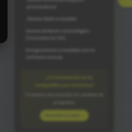
proveedores
Diseño Web a medida
Asesoramiento tecnológico
(Consultoría TIC)
Integraciones a medida con tu
software actual
¿Tu facturación no es
compatible con VeriFactu?
Te damos una solución sin cambiar de
programa.
Consulta tu caso →