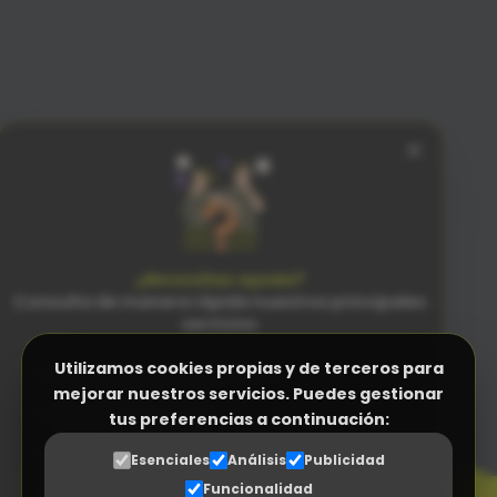
×
¿Necesitas ayuda?
Consulta de manera rápida nuestros principales
servicios
Utilizamos cookies propias y de terceros para
Facturación Electrónica (Verifactu)
mejorar nuestros servicios. Puedes gestionar
Programa Control Horario
tus preferencias a continuación:
PENSADO
PARA LAS PERSONAS
N
Programa a medida (ERP empresas)
n
Esenciales
Análisis
Publicidad
SENCILLEZ SIN RIVAL
Funcionalidad
Gestor Documental para proveedores