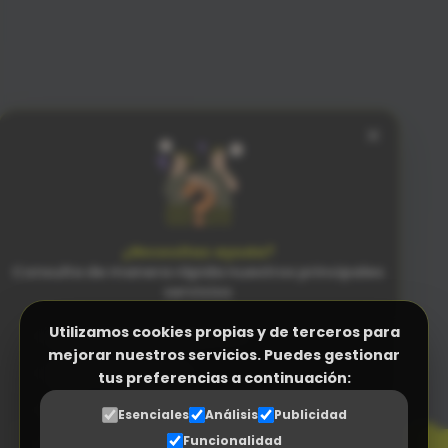
×
¿Necesitas ayuda?
Consulta de manera rápida nuestros principales
servicios
Utilizamos cookies propias y de terceros para
Facturación Electrónica (Verifactu)
mejorar nuestros servicios. Puedes gestionar
Programa Control Horario
tus preferencias a continuación:
PENSADO
PARA LAS PERSONAS
N
Programa a medida (ERP empresas)
n
Esenciales
Análisis
Publicidad
SENCILLEZ SIN RIVAL
Funcionalidad
Gestor Documental para proveedores