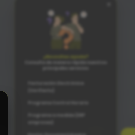
×
¿Necesitas ayuda?
Consulta de manera rápida nuestros
principales servicios
Facturación Electrónica
(Verifactu)
Programa Control Horario
Programa a medida (ERP
tus necesidades.
empresas)
Gestor Documental para