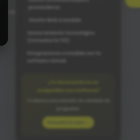
proveedores
Diseño Web a medida
Asesoramiento tecnológico
(Consultoría TIC)
Integraciones a medida con tu
software actual
¿Tu facturación no es
compatible con VeriFactu?
Te damos una solución sin cambiar de
programa.
Consulta tu caso →