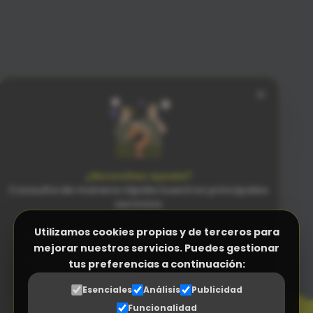
×
¿Necesitas ayuda?
Consulta de manera rápida nuestros principales
servicios
Utilizamos cookies propias y de terceros para
Facturación Electrónica (Verifactu)
mejorar nuestros servicios. Puedes gestionar
Programa Control Horario
tus preferencias a continuación:
PENSADO
PARA LAS PERSONAS
N
Programa a medida (ERP empresas)
n
Esenciales
Análisis
Publicidad
SENCILLEZ SIN RIVAL
Funcionalidad
Gestor Documental para proveedores