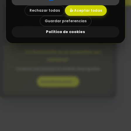
P
r
o
g
r
a
m
a
s
i
n
t
u
i
t
i
v
o
s
q
u
e
e
n
t
i
e
n
d
e
t
o
d
o
e
l
e
q
u
i
p
o
Rechazar todas
👍 Aceptar todas
Diseño Web a medida
Guardar preferencias
Asesoramiento tecnológico (Consultoría TIC)
Política de cookies
Integraciones a medida con tu software actual
¿Tu facturación no es compatible con
VeriFactu?
Te damos una solución sin cambiar de programa.
Consulta tu caso →