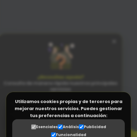
×
¿Necesitas ayuda?
Consulta de manera rápida nuestros principales
servicios
Utilizamos cookies propias y de terceros para
Facturación Electrónica (Verifactu)
mejorar nuestros servicios. Puedes gestionar
Programa Control Horario
tus preferencias a continuación:
PENSADO
PARA LAS PERSONAS
N
Programa a medida (ERP empresas)
n
Esenciales
Análisis
Publicidad
SENCILLEZ SIN RIVAL
Funcionalidad
Gestor Documental para proveedores