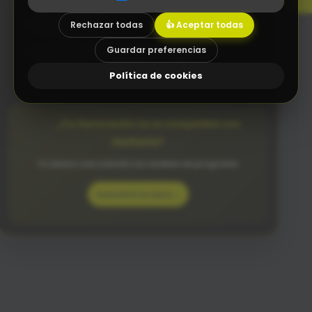
P
r
o
g
r
a
m
a
s
i
n
t
u
i
t
i
v
o
s
q
u
e
e
n
t
i
e
n
d
e
t
o
d
o
e
l
Rechazar todas
👍 Aceptar todas
Diseño Web a medida
Guardar preferencias
Asesoramiento tecnológico (Consultoría TIC)
Política de cookies
Integraciones a medida con tu software actual
¿Tu facturación no es compatible con
VeriFactu?
Te damos una solución sin cambiar de programa.
Consulta tu caso →