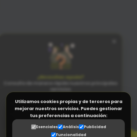
×
¿Necesitas ayuda?
Consulta de manera rápida nuestros principales
servicios
Utilizamos cookies propias y de terceros para
Facturación Electrónica (Verifactu)
mejorar nuestros servicios. Puedes gestionar
Programa Control Horario
tus preferencias a continuación:
PENSADO
PARA LAS PERSONAS
N
Programa a medida (ERP empresas)
n
Esenciales
Análisis
Publicidad
SENCILLEZ SIN RIVAL
Funcionalidad
Gestor Documental para proveedores