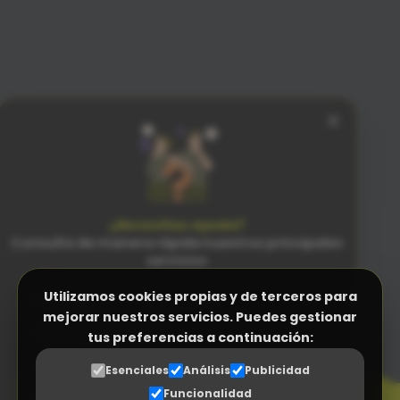
×
¿Necesitas ayuda?
Consulta de manera rápida nuestros principales
servicios
Utilizamos cookies propias y de terceros para
Facturación Electrónica (Verifactu)
mejorar nuestros servicios. Puedes gestionar
Programa Control Horario
tus preferencias a continuación:
PENSADO
PARA LAS PERSONAS
N
Programa a medida (ERP empresas)
n
Esenciales
Análisis
Publicidad
SENCILLEZ SIN RIVAL
Funcionalidad
Gestor Documental para proveedores